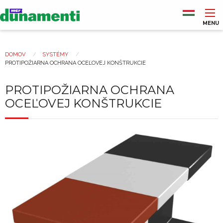
Skočiť
na
hlavný
MENU
obsah
Main
navigation
DOMOV
SYSTÉMY
Nachádzate
PROTIPOŽIARNA OCHRANA OCEĽOVEJ KONŠTRUKCIE
sa
tu
PROTIPOŽIARNA OCHRANA
OCEĽOVEJ KONŠTRUKCIE