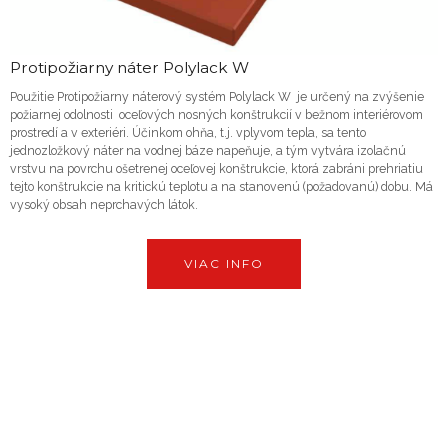
Protipožiarny náter Polylack W
Použitie Protipožiarny náterový systém Polylack W je určený na zvýšenie
požiarnej odolnosti oceľových nosných konštrukcií v bežnom interiérovom
prostredí a v exteriéri. Účinkom ohňa, t.j. vplyvom tepla, sa tento
jednozložkový náter na vodnej báze napeňuje, a tým vytvára izolačnú
vrstvu na povrchu ošetrenej oceľovej konštrukcie, ktorá zabráni prehriatiu
tejto konštrukcie na kritickú teplotu a na stanovenú (požadovanú) dobu. Má
vysoký obsah neprchavých látok.
VIAC INFO