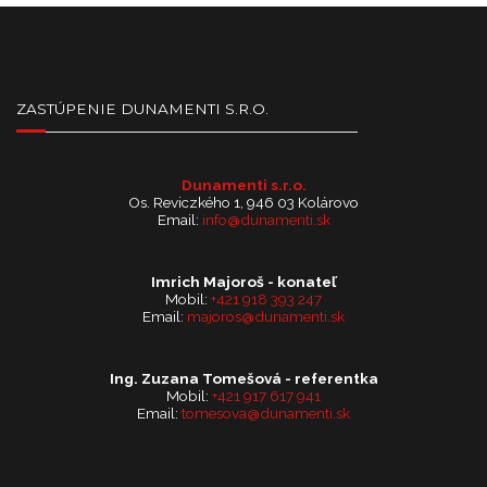
ZASTÚPENIE DUNAMENTI S.R.O.
Dunamenti s.r.o.
Os. Reviczkého 1, 946 03 Kolárovo
Email:
info@dunamenti.sk
Imrich Majoroš - konateľ
Mobil:
+421 918 393 247
Email:
majoros@dunamenti.sk
Ing. Zuzana Tomešová - referentka
Mobil:
+421 917 617 941
Email:
tomesova@dunamenti.sk