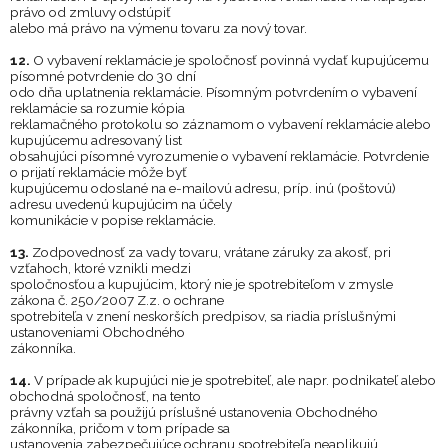
právo od zmluvy odstúpiť
alebo má právo na výmenu tovaru za nový tovar.
12.
O
vybavení reklamácie je spoločnosť povinná vydať kupujúcemu
písomné potvrdenie do 30 dní
odo dňa uplatnenia reklamá
cie. Písomným potvrdením o
vybavení
reklamácie
sa rozumie kópia
reklamačného protokolu so záznamom o vybavení reklamácie alebo
kupujúcemu adresovaný list
obsahujúci písomné vyrozumenie o
vybavení reklamácie. Potvrdenie
o
prijatí reklamácie môže byť
kupujúc
emu odoslané na e
-
mailovú adresu, príp. inú (poštovú)
adresu uvedenú kupujúcim na účely
komunikácie v
popise reklamácie.
13.
Zodpovednosť za vady tovaru, vrátane záruky za akosť, pri
vzťahoch, ktoré vznikli medzi
spoločnosťou a kupujúcim, ktorý nie je
spotrebiteľom v zmysle
zákona č. 250/2007 Z.z. o ochrane
spotrebiteľa v znení neskorších predpisov, sa riadia príslušnými
ustanoveniami Obchodného
zákonníka.
14.
V
prípade ak kupujúci nie je spotrebiteľ, ale napr. podnikateľ alebo
obchodná spoločnosť, na tent
o
právny vzťah sa použijú príslušné ustanovenia Obchodného
zákonníka, pričom v
tom prípade sa
ustanovenia zabezpečujúce ochranu spotrebiteľa
neaplikujú.