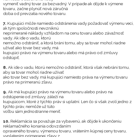
vymeniť vadný tovar za bezvadný. V
p
rípade ak dôjde k výmene
tovaru, začne plynúť nová záručná
doba od prevzatia nového tovaru.
7.
Kupujúci môže namiesto odstránenia vady požadovať výmenu veci,
ak tým spoločnosti nevzniknú
neprimerané náklady vzhľadom na cenu tovaru alebo závažnosť
vady. Ak id
e o
vadu, ktorú
nemožno odstrániť, a
ktorá bráni tomu, aby sa tovar mohol riadne
užívať ako tovar bez vady, má
kupujúci právo na výmenu tovaru alebo má právo od zmluvy
odstúpiť.
8.
Ak ide o
vadu, ktorú nemožno odstrániť, ktorá však nebráni tomu,
aby sa tova
r mohol riadne užívať
ako tovar bez vady, má kupujúci namiesto práva na výmenu tovaru
právo na primeranú zľavu.
9.
Ak má kupujúci právo na výmenu tovaru alebo právo na
odstúpenie od zmluvy, záleží na
kupujúcom, ktoré z týchto práv si uplatní. Len čo si však
zvolí jedno z
týchto práv, nemôže už túto
voľbu sám jednostranne meniť.
10.
Reklamácia sa považuje za vybavenú,
ak dôjde k
ukončeniu
reklamačného konania odovzdaním
opraveného tovaru, výmenou tovaru, vrátením kúpnej ceny tovaru,
vyplatením primeranej zľavy z