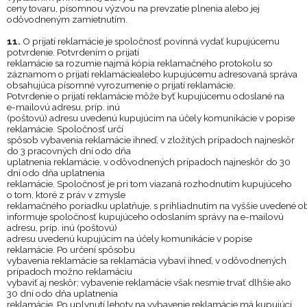
ceny tovaru, písomn
ou
výzv
ou
na prevzatie plnenia alebo jej
odôvodnen
ým
zamietnut
ím
.
11.
O
prijatí reklamácie je spoločnosť povinná vydať kupujúcemu
potvrdenie.
Potvrdením
o
prijatí
reklamácie
sa rozumie najmä kópia reklamačného protokolu so
záznamom o prijat
í reklamácie
alebo kupujúcemu adresovaná správa
obsahujúca písomné vyrozumenie o
prijatí reklamácie.
Potvrdenie o
prijatí reklamácie môže byť kupujúcemu odoslané na
e
-
mailovú adresu, príp. inú
(poštovú) adresu uvedenú kupujúcim na účely komunikácie v
popis
e
reklamácie. Spoločnosť určí
spôsob vybavenia reklamácie ihneď, v zložitých prípadoch najneskôr
do 3 pracovných dní odo dňa
uplatnenia reklamácie, v odôvodnených prípadoch najneskôr do 30
dní odo dňa uplatnenia
reklamácie. Spoločnosť je pri tom viazaná ro
zhodnutím kupujúceho
o
tom, ktoré z
práv v
zmysle
reklamačného
poriadku
uplatňuje
,
s
prihliadnutím
na
vyššie
uvedené
o
informuje spoločnosť kupujúceho odoslaním správy na e
-
mailovú
adresu, príp. inú (poštovú)
adresu uvedenú
kupujúcim na účely komunikácie v
popise
reklamácie. Po určení spôsobu
vybavenia reklamácie sa reklamácia vybaví ihneď, v odôvodnených
prípadoch možno reklamáciu
vybaviť aj neskôr; vybavenie reklamácie však nesmie trvať dlhšie ako
30 dní odo dňa uplatnenia
reklamácie. Po uplynutí lehoty na vybavenie reklamácie má kupujúci