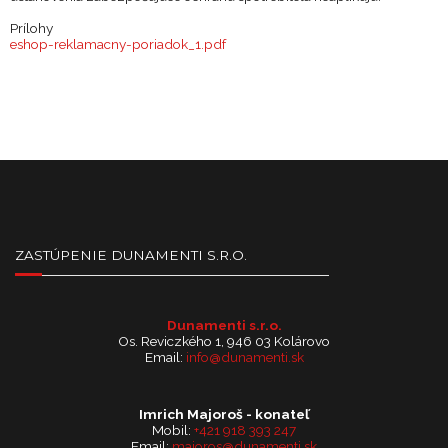
Prílohy
eshop-reklamacny-poriadok_1.pdf
ZASTÚPENIE DUNAMENTI S.R.O.
Dunamenti s.r.o.
Os. Reviczkého 1, 946 03 Kolárovo
Email:
info@dunamenti.sk
Imrich Majoroš - konateľ
Mobil:
+421 918 393 247
Email:
majoros@dunamenti.sk