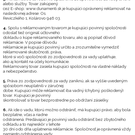
alebo služby. Tovar zakúpený
cez E
-
shop
:
www.
dunamenti
.sk
je kupujúci oprávnený reklamovať na
nasledovnej adrese:
Os.
Reviczkého 1
,
Kolárovo 946 03
.
4.
Spolu
s
reklamovaným tovarom je kupujúci povinný spoločnosti
odoslať tiež originál účtovného
dokladu o
kúpe reklamovaného tovaru, ako aj popísať dôvod
reklamácie. V
popise dôvodu
reklamácie je kupujúci povinný určito a zrozumiteľne vymedziť
reklamované skutočnos
ti, práva,
ktoré si voči spoločnosti zo zodpovednosti za vady uplatňuje,
ako
aj
kontakt na účely komunikácie.
Reklamovaný tovar zasiela kupujúci spoločnosti na vlastné náklady
a
nebezpečenstvo.
5.
Práva zo zodpovednosti za vady zaniknú, ak sa vyššie
uvedeným
spôsobom neuplatnili v
záručnej
dobe. Kupujúci môže reklamovať iba vadný (chybný, poškodený)
tovar
.
Kupujúci je povinný
skontrolovať si tovar bezprostredne po obdržaní zásielky.
6.
Ak ide o
vadu, ktorú možno odstrániť, má kupujúci právo, aby
bola
bezplatne, včas a
riadne
odstránená. Predávajúci je povinný vadu odstrániť bez zbytočného
odkladu a
to najneskôr v
lehote
30 dní odo dňa uplatnenia reklamácie. Spoločnosť je oprávnená vždy
namiesto odstránenia vady