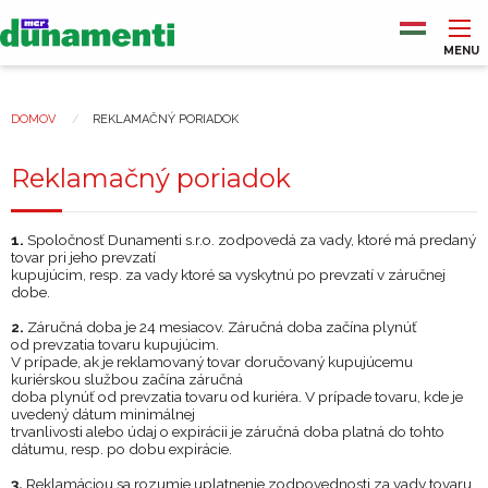
Skočiť
na
hlavný
MENU
obsah
Main
navigation
DOMOV
REKLAMAČNÝ PORIADOK
Nachádzate
sa
Reklamačný poriadok
tu
1.
Spoločnosť
Dunamenti s.r.o.
zodpovedá za vady, ktoré má predaný
tovar pri jeho prevzatí
kupujúcim, resp. za vady ktoré sa vyskytnú po prevzatí v
záručnej
dobe.
2.
Záručná doba je 24 mesiacov. Záručná doba začína plynúť
od
prevzatia tovaru kupujúcim.
V
prípade, ak je reklamovaný tovar doručovaný kupujúcemu
kuriérskou službou začína záručná
doba plynúť od prevzatia tovaru od kuriéra.
V
prípade
tovaru
, k
de
je
uvedený dátum minimá
lnej
trvanlivosti alebo údaj o
expirácii
je záručná doba platná do tohto
dátumu, resp
.
p
o
dobu expirácie.
3.
Reklamáciou sa rozumie uplatnenie zodpovednosti za vady tovaru