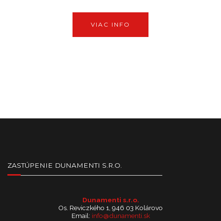
VIAC INFO
ZASTÚPENIE DUNAMENTI S.R.O.
Dunamenti s.r.o.
Os. Reviczkého 1, 946 03 Kolárovo
Email:
info@dunamenti.sk