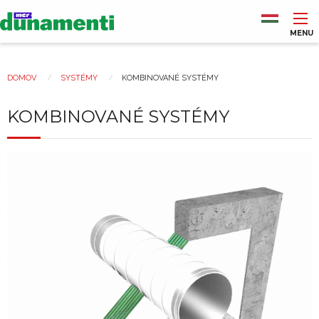
Skočiť
na
hlavný
MENU
obsah
Main
navigation
DOMOV
SYSTÉMY
KOMBINOVANÉ SYSTÉMY
Nachádzate
sa
KOMBINOVANÉ SYSTÉMY
tu