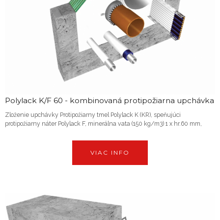
Polylack K/F 60 - kombinovaná protipožiarna upchávka
Zloženie upchávky Protipožiarny tmel Polylack K (KR), speňujúci
protipožiarny náter Polylack F, minerálna vata (150 kg/m3) 1 x hr.60 mm,
VIAC INFO