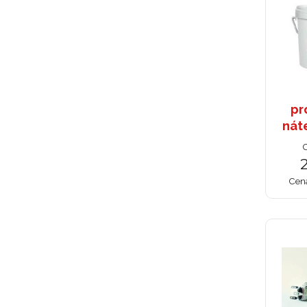
pr
nát
C
Cen