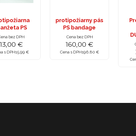
otipožiarna
protipožiarny pás
Pr
anžeta PS
PS bandage
D
ena bez DPH
Cena bez DPH
13,00 €
160,00 €
a s DPH
15,99 €
Cena s DPH
196,80 €
Ce