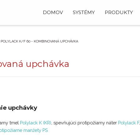
DOMOV
SYSTÉMY
PRODUKTY
POLYLACK K/F 60 - KOMBINOVANÁ UPCHÁVKA
novaná upchávka
nie upchávky
iarny tmel
Polylack K (KR)
, spevňujúci protipožiarny náter
Polylack F
otipožiarne manžety PS