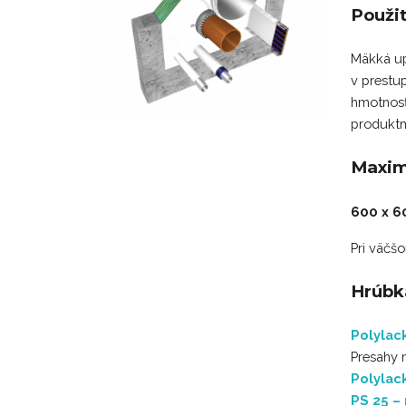
Použit
Mäkká up
v prestu
hmotnosť
produktm
Maxim
600 x 
Pri väčš
Hrúbk
Polylac
Presahy 
Polylac
PS 25 –