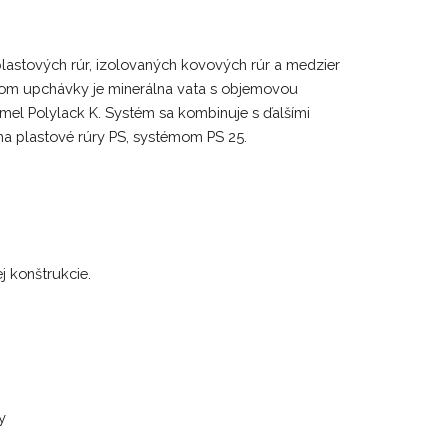
lastových rúr, izolovaných kovových rúr a medzier
tom upchávky je minerálna vata s objemovou
tmel Polylack K. Systém sa kombinuje s ďalšími
na plastové rúry PS, systémom PS 25.
 konštrukcie.
y