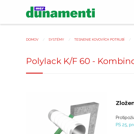
Skočiť
na
Main
hlavný
navigation
obsah
DOMOV
SYSTÉMY
TESNENIE KOVOVÝCH POTRUBÍ
Nachádzate
sa
Polylack K/F 60 - Kombi
tu
Zlože
Protipož
PS 25
,
pr