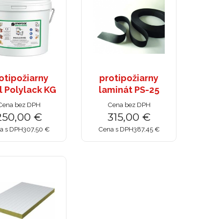
otipožiarny
protipožiarny
l Polylack KG
laminát PS-25
Cena bez DPH
Cena bez DPH
250,00 €
315,00 €
a s DPH
307,50 €
Cena s DPH
387,45 €