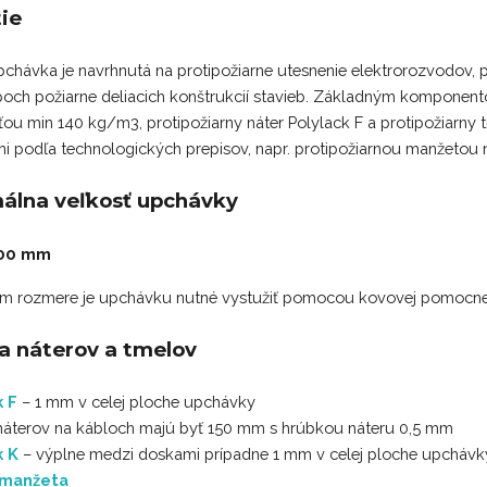
ie
chávka je navrhnutá na protipožiarne utesnenie elektrorozvodov, p
poch požiarne deliacich konštrukcií stavieb. Základným komponen
ou min 140 kg/m3, protipožiarny náter Polylack F a protipožiarny 
i podľa technologických prepisov, napr. protipožiarnou manžetou 
álna veľkosť upchávky
600 mm
om rozmere je upchávku nutné vystužiť pomocou kovovej pomocnej
a náterov a tmelov
k F
– 1 mm v celej ploche upchávky
náterov na kábloch majú byť 150 mm s hrúbkou náteru 0,5 mm
k K
– výplne medzi doskami prípadne 1 mm v celej ploche upchávk
 manžeta