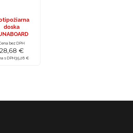
otipožiarna
doska
UNABOARD
Cena bez DPH
28,68 €
na s DPH
35,28 €