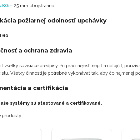
k KG
– 25 mm obojstranne
ikácia požiarnej odolnosti upchávky
I 60
čnosť a ochrana zdravia
 všetky súvisiace predpisy. Pri práci nejesť, nepiť a nefajčiť, použ
istu. Všetky činnosti je potrebné vykonávať tak, aby čo najmenej p
entácia a certifikácia
naše systémy sú atestované a certifikované.
e produkty