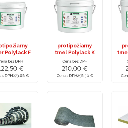
otipožiarny
protipožiarny
pr
er Polylack F
tmel Polylack K
tme
ena bez DPH
Cena bez DPH
222,50 €
210,00 €
a s DPH
273,68 €
Cena s DPH
258,30 €
Cen