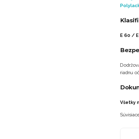
Polylac
Klasif
E 60 / E
Bezpe
Dodržovať
riadnu oč
Dokum
Všetky 
Súvisiac