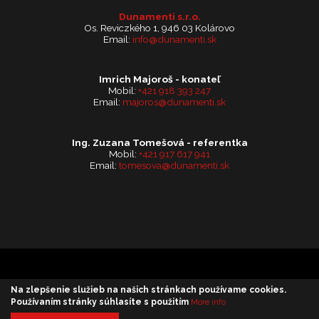
Dunamenti s.r.o.
Os. Reviczkého 1, 946 03 Kolárovo
Email:
info@dunamenti.sk
Imrich Majoroš - konateľ
Mobil:
+421 918 393 247
Email:
majoros@dunamenti.sk
Ing. Zuzana Tomešová - referentka
Mobil:
+421 917 617 941
Email:
tomesova@dunamenti.sk
Copyright © 2026 Dunamenti s.r.o.
Na zlepšenie služieb na našich stránkach používame cookies.
Používaním stránky súhlasíte s použitím
webdesign by
More info