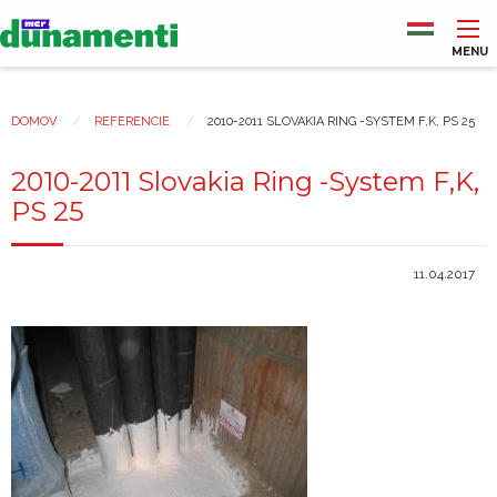
Skočiť
na
hlavný
MENU
obsah
Main
navigation
DOMOV
REFERENCIE
2010-2011 SLOVAKIA RING -SYSTEM F,K, PS 25
Nachádzate
sa
2010-2011 Slovakia Ring -System F,K,
tu
PS 25
11.04.2017